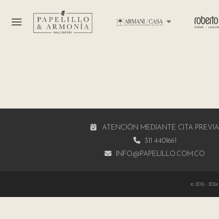
ATENCIÓN MEDIANTE CITA PREVI
311 4401661
INFO@PAPELILLO.COM.CO
© 2018 - 2