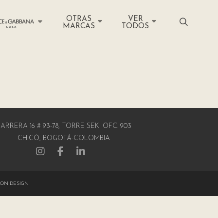
OTRAS
VER
MARCAS
TODOS
ARRERA 16 # 93-78, TORRE SEKI OFC. 903
CHICÓ, BOGOTÁ-COLOMBIA
ON DESIGN