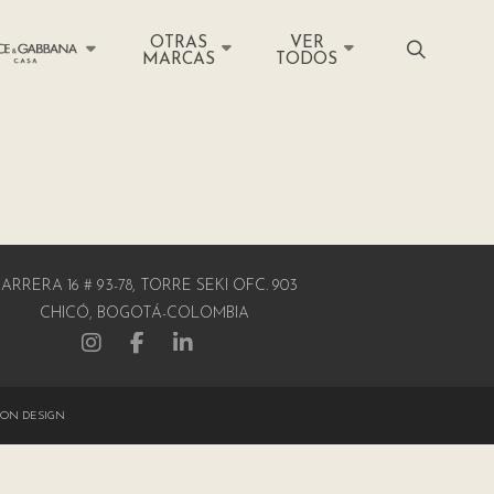
OTRAS
VER
MARCAS
TODOS
ARRERA 16 # 93-78, TORRE SEKI OFC. 903
CHICÓ, BOGOTÁ-COLOMBIA
ON DESIGN