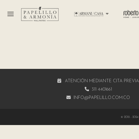
ATENCIÓN MEDIANTE CITA PREVI
311 4401661
INFO@PAPELILLO.COM.CO
© 2018 - 2