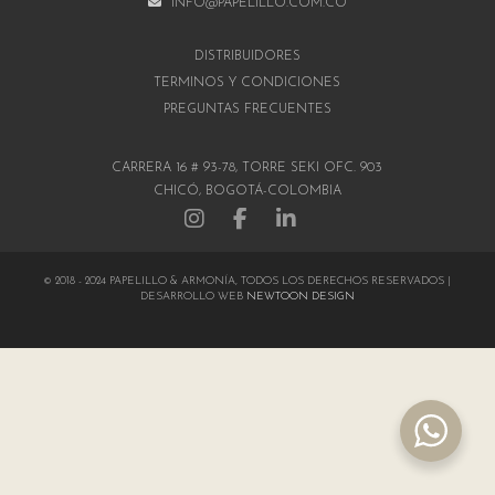
INFO@PAPELILLO.COM.CO
DISTRIBUIDORES
TÉRMINOS Y CONDICIONES
PREGUNTAS FRECUENTES
CARRERA 16 # 93-78, TORRE SEKI OFC. 903
CHICÓ, BOGOTÁ-COLOMBIA
© 2018 - 2024 PAPELILLO & ARMONÍA, TODOS LOS DERECHOS RESERVADOS |
DESARROLLO WEB
NEWTOON DESIGN