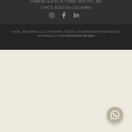
CARRERA 16 # 93-78, TORRE SEKI OFC. 903
CHICÓ, BOGOTÁ-COLOMBIA
© 2018 - 2024 PAPELILLO & ARMONÍA, TODOS LOS DERECHOS RESERVADOS |
DESARROLLO WEB
NEWTOON DESIGN