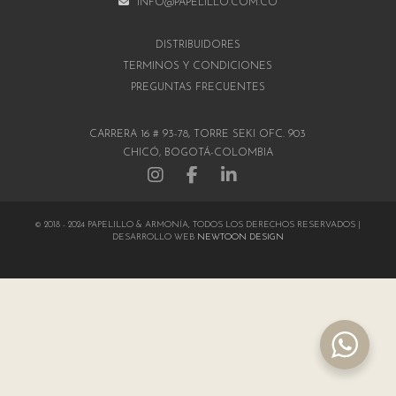
INFO@PAPELILLO.COM.CO
DISTRIBUIDORES
TÉRMINOS Y CONDICIONES
PREGUNTAS FRECUENTES
CARRERA 16 # 93-78, TORRE SEKI OFC. 903
CHICÓ, BOGOTÁ-COLOMBIA
© 2018 - 2024 PAPELILLO & ARMONÍA, TODOS LOS DERECHOS RESERVADOS |
DESARROLLO WEB
NEWTOON DESIGN