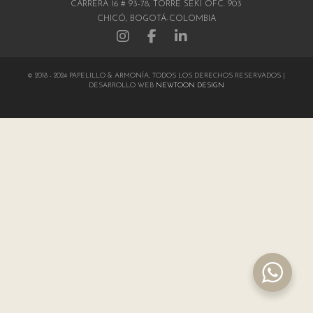
CARRERA 16 # 93-78, TORRE SEKI OFC. 903
CHICÓ, BOGOTÁ-COLOMBIA
© 2018 - 2024 PAPELILLO & ARMONÍA, TODOS LOS DERECHOS RESERVADOS |
DESARROLLO WEB
NEWTOON DESIGN