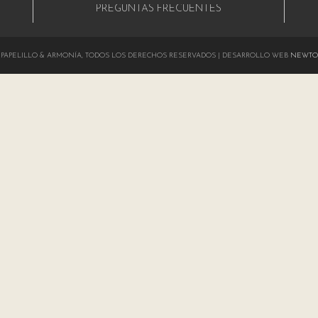
PREGUNTAS FRECUENTES
024 PAPELILLO & ARMONÍA, TODOS LOS DERECHOS RESERVADOS | DESARROLLO WEB
NEWTO