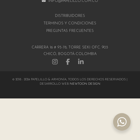
INFO@PAPELILLO.COM.CO
DISTRIBUIDORES
TÉRMINOS Y CONDICIONES
PREGUNTAS FRECUENTES
CARRERA 16 # 93-78, TORRE SEKI OFC. 903
CHICÓ, BOGOTÁ-COLOMBIA
© 2018 - 2024 PAPELILLO & ARMONÍA, TODOS LOS DERECHOS RESERVADOS |
DESARROLLO WEB
NEWTOON DESIGN