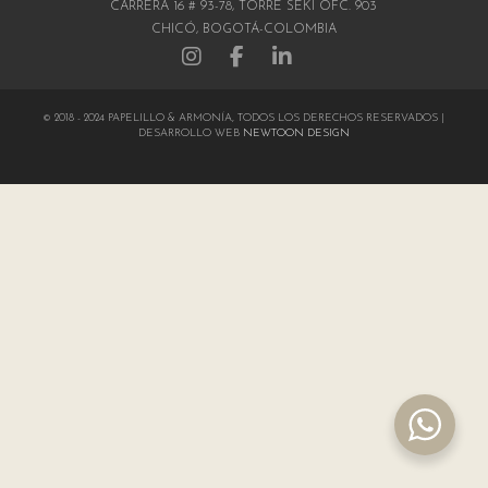
CARRERA 16 # 93-78, TORRE SEKI OFC. 903
CHICÓ, BOGOTÁ-COLOMBIA
© 2018 - 2024 PAPELILLO & ARMONÍA, TODOS LOS DERECHOS RESERVADOS |
DESARROLLO WEB
NEWTOON DESIGN