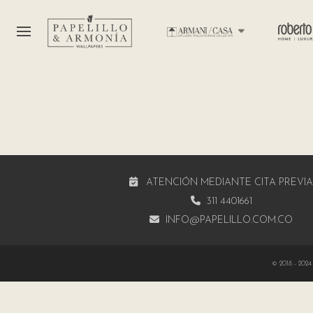
ATENCIÓN MEDIANTE CITA PREVI
311 4401661
INFO@PAPELILLO.COM.CO
© 2018 - 2