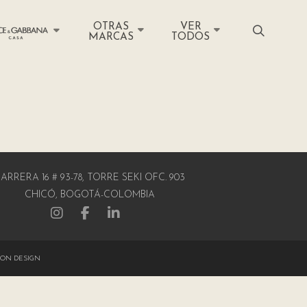
OTRAS
VER
MARCAS
TODOS
ARRERA 16 # 93-78, TORRE SEKI OFC. 903
CHICÓ, BOGOTÁ-COLOMBIA
ON DESIGN