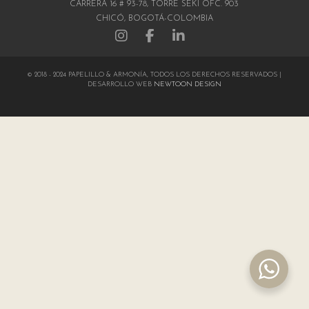
CARRERA 16 # 93-78, TORRE SEKI OFC. 903
CHICÓ, BOGOTÁ-COLOMBIA
© 2018 - 2024 PAPELILLO & ARMONÍA, TODOS LOS DERECHOS RESERVADOS |
DESARROLLO WEB
NEWTOON DESIGN