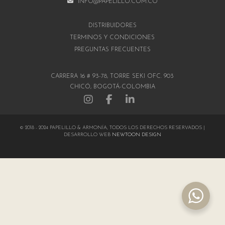
INFO@PAPELILLO.COM.CO
DISTRIBUIDORES
TÉRMINOS Y CONDICIONES
PREGUNTAS FRECUENTES
CARRERA 16 # 93-78, TORRE SEKI OFC. 903
CHICÓ, BOGOTÁ-COLOMBIA
© 2018 - 2024 PAPELILLO & ARMONÍA, TODOS LOS DERECHOS RESERVADOS |
DESARROLLO WEB
NEWTOON DESIGN