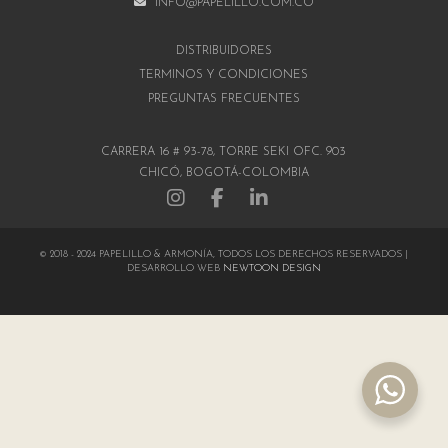
INFO@PAPELILLO.COM.CO
DISTRIBUIDORES
TÉRMINOS Y CONDICIONES
PREGUNTAS FRECUENTES
CARRERA 16 # 93-78, TORRE SEKI OFC. 903
CHICÓ, BOGOTÁ-COLOMBIA
© 2018 - 2024 PAPELILLO & ARMONÍA, TODOS LOS DERECHOS RESERVADOS |
DESARROLLO WEB
NEWTOON DESIGN