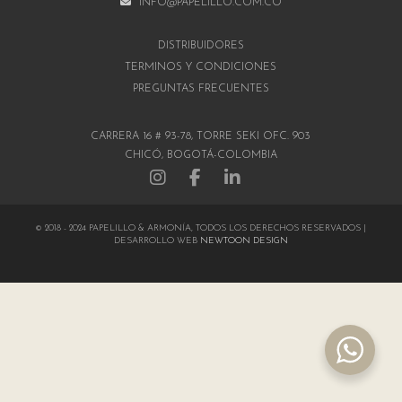
INFO@PAPELILLO.COM.CO
DISTRIBUIDORES
TÉRMINOS Y CONDICIONES
PREGUNTAS FRECUENTES
CARRERA 16 # 93-78, TORRE SEKI OFC. 903
CHICÓ, BOGOTÁ-COLOMBIA
© 2018 - 2024 PAPELILLO & ARMONÍA, TODOS LOS DERECHOS RESERVADOS |
DESARROLLO WEB
NEWTOON DESIGN