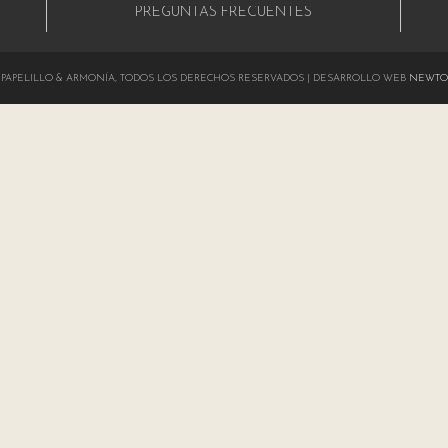
PREGUNTAS FRECUENTES
024 PAPELILLO & ARMONÍA, TODOS LOS DERECHOS RESERVADOS | DESARROLLO WEB
NEWTO