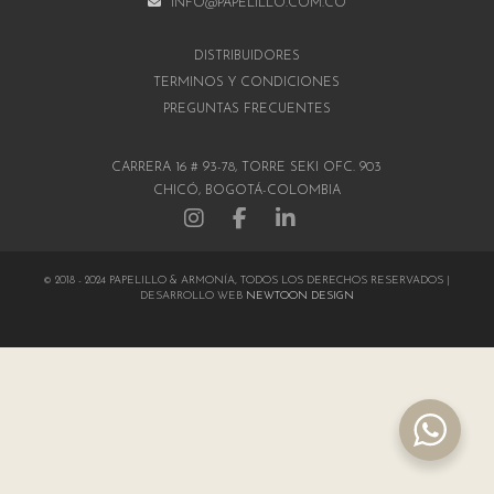
INFO@PAPELILLO.COM.CO
DISTRIBUIDORES
TÉRMINOS Y CONDICIONES
PREGUNTAS FRECUENTES
CARRERA 16 # 93-78, TORRE SEKI OFC. 903
CHICÓ, BOGOTÁ-COLOMBIA
© 2018 - 2024 PAPELILLO & ARMONÍA, TODOS LOS DERECHOS RESERVADOS |
DESARROLLO WEB
NEWTOON DESIGN