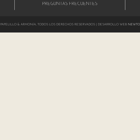
PREGUNTAS FRECUENTES
024 PAPELILLO & ARMONÍA, TODOS LOS DERECHOS RESERVADOS | DESARROLLO WEB
NEWTO