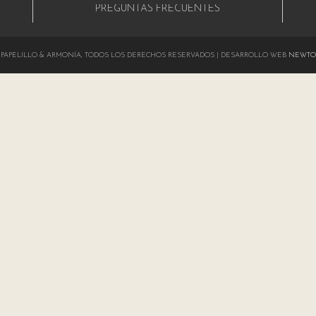
PREGUNTAS FRECUENTES
024 PAPELILLO & ARMONÍA, TODOS LOS DERECHOS RESERVADOS | DESARROLLO WEB
NEWTO