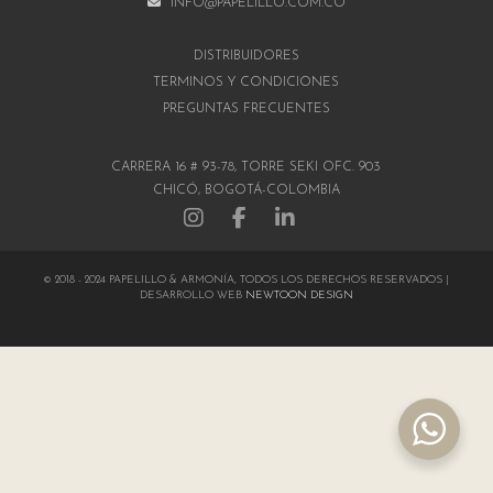
INFO@PAPELILLO.COM.CO
DISTRIBUIDORES
TÉRMINOS Y CONDICIONES
PREGUNTAS FRECUENTES
CARRERA 16 # 93-78, TORRE SEKI OFC. 903
CHICÓ, BOGOTÁ-COLOMBIA
© 2018 - 2024 PAPELILLO & ARMONÍA, TODOS LOS DERECHOS RESERVADOS |
DESARROLLO WEB
NEWTOON DESIGN