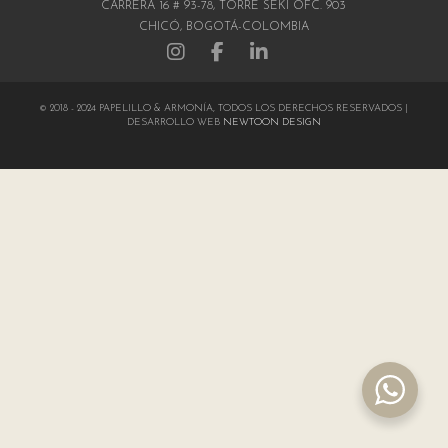
CARRERA 16 # 93-78, TORRE SEKI OFC. 903
CHICÓ, BOGOTÁ-COLOMBIA
© 2018 - 2024 PAPELILLO & ARMONÍA, TODOS LOS DERECHOS RESERVADOS |
DESARROLLO WEB
NEWTOON DESIGN