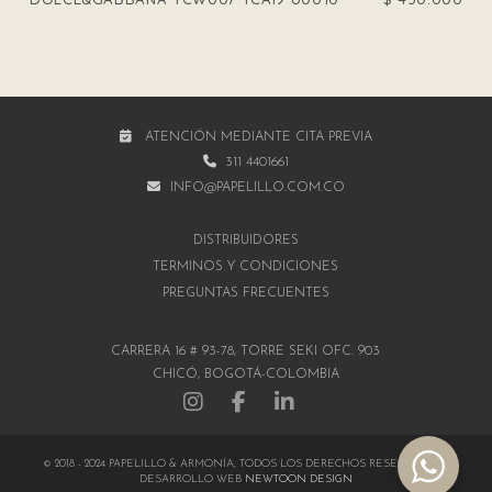
ATENCIÓN MEDIANTE CITA PREVIA
311 4401661
INFO@PAPELILLO.COM.CO
DISTRIBUIDORES
TÉRMINOS Y CONDICIONES
PREGUNTAS FRECUENTES
CARRERA 16 # 93-78, TORRE SEKI OFC. 903
CHICÓ, BOGOTÁ-COLOMBIA
© 2018 - 2024 PAPELILLO & ARMONÍA, TODOS LOS DERECHOS RESERVADOS |
DESARROLLO WEB
NEWTOON DESIGN