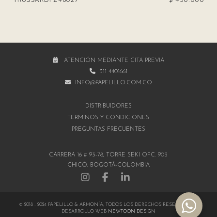
ATENCIÓN MEDIANTE CITA PREVIA
311 4401661
INFO@PAPELILLO.COM.CO
DISTRIBUIDORES
TÉRMINOS Y CONDICIONES
PREGUNTAS FRECUENTES
CARRERA 16 # 93-78, TORRE SEKI OFC. 903
CHICÓ, BOGOTÁ-COLOMBIA
© 2018 - 2024 PAPELILLO & ARMONÍA, TODOS LOS DERECHOS RESERVADOS |
DESARROLLO WEB
NEWTOON DESIGN