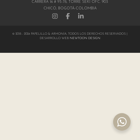
CARRERA 16 # 93-78, TORRE SEKI OFC. 903
CHICÓ, BOGOTÁ-COLOMBIA
© 2018 - 2024 PAPELILLO & ARMONÍA, TODOS LOS DERECHOS RESERVADOS |
DESARROLLO WEB
NEWTOON DESIGN