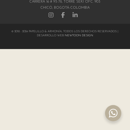
CARRERA 16 # 93-78, TORRE SEKI OFC. 903
CHICÓ, BOGOTÁ-COLOMBIA
© 2018 - 2024 PAPELILLO & ARMONÍA, TODOS LOS DERECHOS RESERVADOS |
DESARROLLO WEB
NEWTOON DESIGN