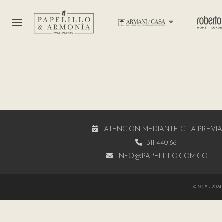
ATENCIÓN MEDIANTE CITA PREVI
311 4401661
INFO@PAPELILLO.COM.CO
© 2018 - 2