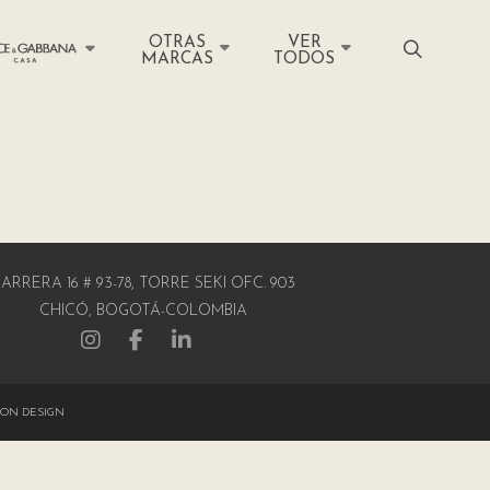
OTRAS
VER
MARCAS
TODOS
ARRERA 16 # 93-78, TORRE SEKI OFC. 903
CHICÓ, BOGOTÁ-COLOMBIA
ON DESIGN