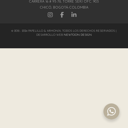
CARRERA 16 # 93-78, TORRE SEKI OFC. 903
CHICÓ, BOGOTÁ-COLOMBIA
© 2018 - 2024 PAPELILLO & ARMONÍA, TODOS LOS DERECHOS RESERVADOS |
DESARROLLO WEB
NEWTOON DESIGN