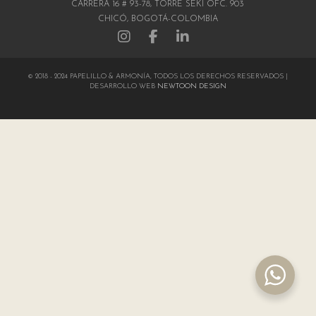
CARRERA 16 # 93-78, TORRE SEKI OFC. 903
CHICÓ, BOGOTÁ-COLOMBIA
© 2018 - 2024 PAPELILLO & ARMONÍA, TODOS LOS DERECHOS RESERVADOS |
DESARROLLO WEB
NEWTOON DESIGN