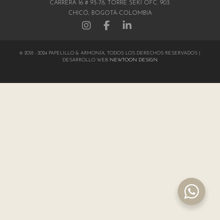
CARRERA 16 # 93-78, TORRE SEKI OFC. 903
CHICÓ, BOGOTÁ-COLOMBIA
© 2018 - 2024 PAPELILLO & ARMONÍA, TODOS LOS DERECHOS RESERVADOS |
DESARROLLO WEB
NEWTOON DESIGN