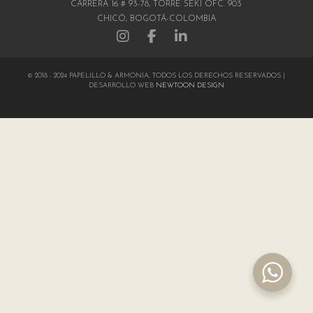
CARRERA 16 # 93-78, TORRE SEKI OFC. 903
CHICÓ, BOGOTÁ-COLOMBIA
© 2018 - 2024 PAPELILLO & ARMONÍA, TODOS LOS DERECHOS RESERVADOS |
DESARROLLO WEB
NEWTOON DESIGN