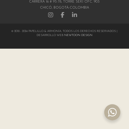
CARRERA 16 # 93-78, TORRE SEKI OFC. 903
CHICÓ, BOGOTÁ-COLOMBIA
© 2018 - 2024 PAPELILLO & ARMONÍA, TODOS LOS DERECHOS RESERVADOS |
DESARROLLO WEB
NEWTOON DESIGN