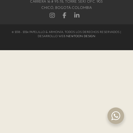
CARRERA 16 # 93-78, TORRE SEKI OFC. 903
CHICÓ, BOGOTÁ-COLOMBIA
© 2018 - 2024 PAPELILLO & ARMONÍA, TODOS LOS DERECHOS RESERVADOS |
DESARROLLO WEB
NEWTOON DESIGN