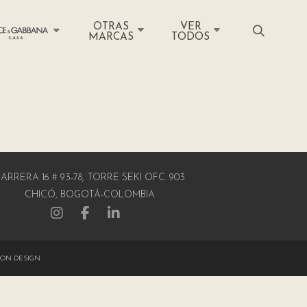
OTRAS
VER
MARCAS
TODOS
ARRERA 16 # 93-78, TORRE SEKI OFC. 903
CHICÓ, BOGOTÁ-COLOMBIA
ON DESIGN