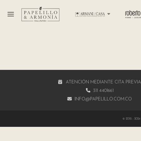
ATENCIÓN MEDIANTE CITA PREVI
311 4401661
INFO@PAPELILLO.COM.CO
© 2018 - 2