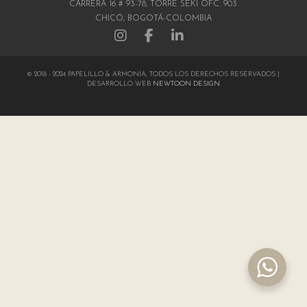
CARRERA 16 # 93-78, TORRE SEKI OFC. 903
CHICÓ, BOGOTÁ-COLOMBIA
© 2018 - 2024 PAPELILLO & ARMONÍA, TODOS LOS DERECHOS RESERVADOS |
DESARROLLO WEB
NEWTOON DESIGN