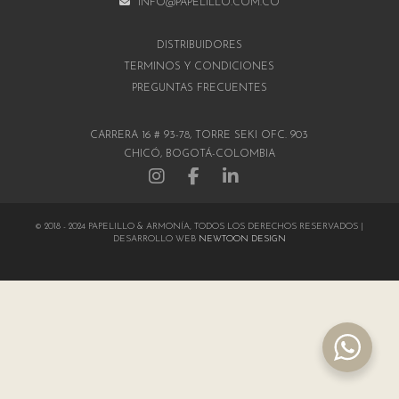
INFO@PAPELILLO.COM.CO
DISTRIBUIDORES
TÉRMINOS Y CONDICIONES
PREGUNTAS FRECUENTES
CARRERA 16 # 93-78, TORRE SEKI OFC. 903
CHICÓ, BOGOTÁ-COLOMBIA
© 2018 - 2024 PAPELILLO & ARMONÍA, TODOS LOS DERECHOS RESERVADOS |
DESARROLLO WEB
NEWTOON DESIGN