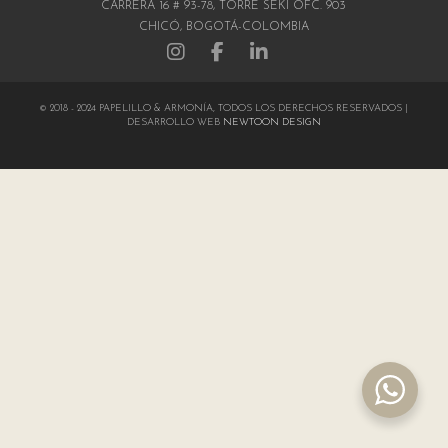
CARRERA 16 # 93-78, TORRE SEKI OFC. 903
CHICÓ, BOGOTÁ-COLOMBIA
© 2018 - 2024 PAPELILLO & ARMONÍA, TODOS LOS DERECHOS RESERVADOS |
DESARROLLO WEB
NEWTOON DESIGN