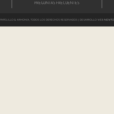
PREGUNTAS FRECUENTES
024 PAPELILLO & ARMONÍA, TODOS LOS DERECHOS RESERVADOS | DESARROLLO WEB
NEWTO