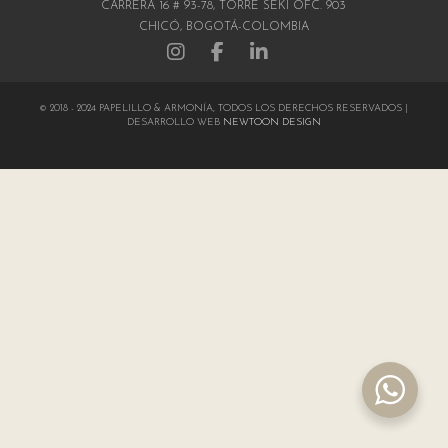
CARRERA 16 # 93-78, TORRE SEKI OFC. 903
CHICÓ, BOGOTÁ-COLOMBIA
© 2018 - 2024 PAPELILLO & ARMONÍA, TODOS LOS DERECHOS RESERVADOS |
DESARROLLO WEB
NEWTOON DESIGN