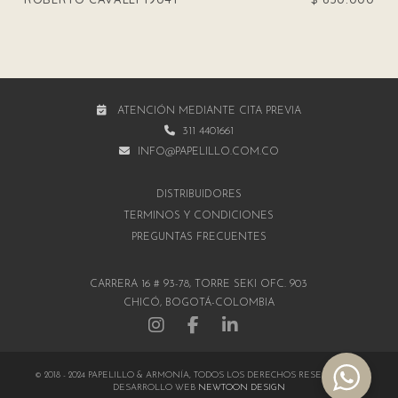
ATENCIÓN MEDIANTE CITA PREVIA
311 4401661
INFO@PAPELILLO.COM.CO
DISTRIBUIDORES
TÉRMINOS Y CONDICIONES
PREGUNTAS FRECUENTES
CARRERA 16 # 93-78, TORRE SEKI OFC. 903
CHICÓ, BOGOTÁ-COLOMBIA
© 2018 - 2024 PAPELILLO & ARMONÍA, TODOS LOS DERECHOS RESERVADOS |
DESARROLLO WEB
NEWTOON DESIGN