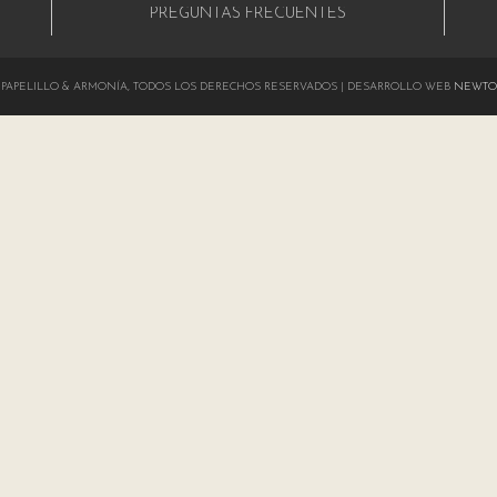
PREGUNTAS FRECUENTES
024 PAPELILLO & ARMONÍA, TODOS LOS DERECHOS RESERVADOS | DESARROLLO WEB
NEWTO