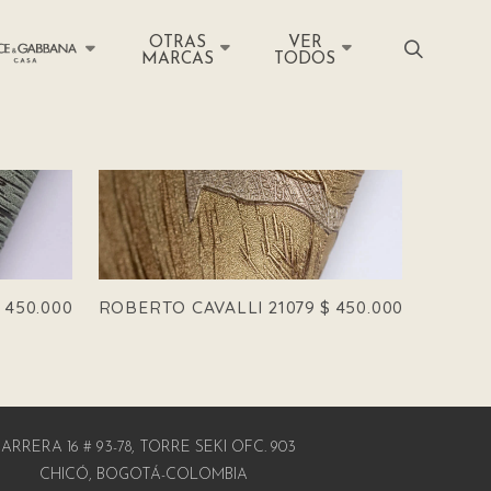
OTRAS
VER
MARCAS
TODOS
$
450.000
ROBERTO CAVALLI 21079
$
450.000
ARRERA 16 # 93-78, TORRE SEKI OFC. 903
CHICÓ, BOGOTÁ-COLOMBIA