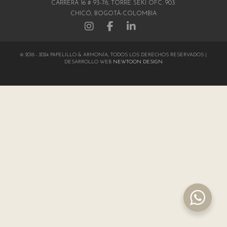
CARRERA 16 # 93-78, TORRE SEKI OFC. 903
CHICÓ, BOGOTÁ-COLOMBIA
© 2018 - 2024 PAPELILLO & ARMONÍA, TODOS LOS DERECHOS RESERVADOS |
DESARROLLO WEB
NEWTOON DESIGN