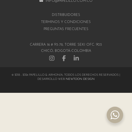
INFO@PAPELILLO.COM.CO
DISTRIBUIDORES
TÉRMINOS Y CONDICIONES
PREGUNTAS FRECUENTES
CARRERA 16 # 93-78, TORRE SEKI OFC. 903
CHICÓ, BOGOTÁ-COLOMBIA
© 2018 - 2024 PAPELILLO & ARMONÍA, TODOS LOS DERECHOS RESERVADOS |
DESARROLLO WEB
NEWTOON DESIGN