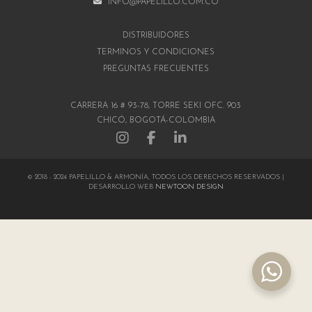
INFO@PAPELILLO.COM.CO
DISTRIBUIDORES
TÉRMINOS Y CONDICIONES
PREGUNTAS FRECUENTES
CARRERA 16 # 93-78, TORRE SEKI OFC. 903
CHICÓ, BOGOTÁ-COLOMBIA
© 2018 - 2024 PAPELILLO & ARMONÍA, TODOS LOS DERECHOS RESERVADOS |
DESARROLLO WEB
NEWTOON DESIGN