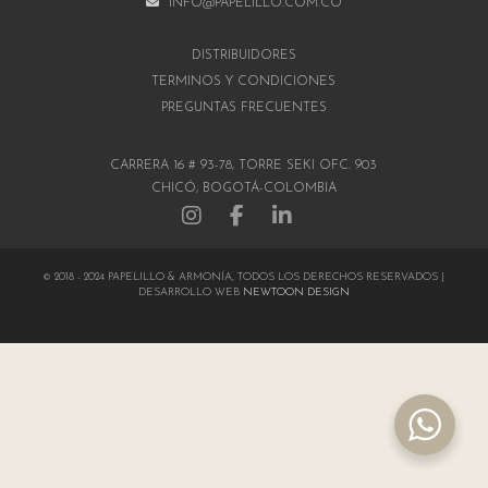
INFO@PAPELILLO.COM.CO
DISTRIBUIDORES
TÉRMINOS Y CONDICIONES
PREGUNTAS FRECUENTES
CARRERA 16 # 93-78, TORRE SEKI OFC. 903
CHICÓ, BOGOTÁ-COLOMBIA
© 2018 - 2024 PAPELILLO & ARMONÍA, TODOS LOS DERECHOS RESERVADOS |
DESARROLLO WEB
NEWTOON DESIGN