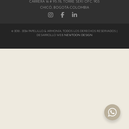
CARRERA 16 # 93-78, TORRE SEKI OFC. 903
CHICÓ, BOGOTÁ-COLOMBIA
© 2018 - 2024 PAPELILLO & ARMONÍA, TODOS LOS DERECHOS RESERVADOS |
DESARROLLO WEB
NEWTOON DESIGN