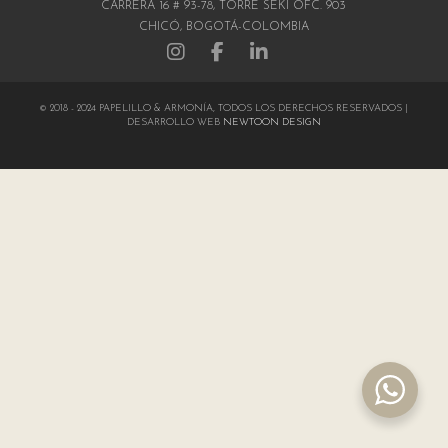
CARRERA 16 # 93-78, TORRE SEKI OFC. 903
CHICÓ, BOGOTÁ-COLOMBIA
© 2018 - 2024 PAPELILLO & ARMONÍA, TODOS LOS DERECHOS RESERVADOS |
DESARROLLO WEB
NEWTOON DESIGN