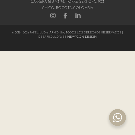
CARRERA 16 # 93-78, TORRE SEKI OFC. 903
CHICÓ, BOGOTÁ-COLOMBIA
© 2018 - 2024 PAPELILLO & ARMONÍA, TODOS LOS DERECHOS RESERVADOS |
DESARROLLO WEB
NEWTOON DESIGN