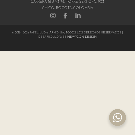
CARRERA 16 # 93-78, TORRE SEKI OFC. 903
CHICÓ, BOGOTÁ-COLOMBIA
© 2018 - 2024 PAPELILLO & ARMONÍA, TODOS LOS DERECHOS RESERVADOS |
DESARROLLO WEB
NEWTOON DESIGN