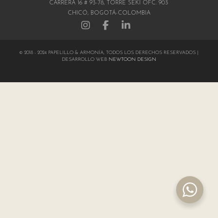
CARRERA 16 # 93-78, TORRE SEKI OFC. 903
CHICÓ, BOGOTÁ-COLOMBIA
© 2018 - 2024 PAPELILLO & ARMONÍA, TODOS LOS DERECHOS RESERVADOS |
DESARROLLO WEB
NEWTOON DESIGN