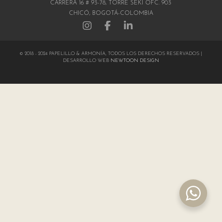
CARRERA 16 # 93-78, TORRE SEKI OFC. 903
CHICÓ, BOGOTÁ-COLOMBIA
© 2018 - 2024 PAPELILLO & ARMONÍA, TODOS LOS DERECHOS RESERVADOS |
DESARROLLO WEB
NEWTOON DESIGN