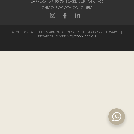
CARRERA 16 # 93-78, TORRE SEKI OFC. 903
CHICÓ, BOGOTÁ-COLOMBIA
© 2018 - 2024 PAPELILLO & ARMONÍA, TODOS LOS DERECHOS RESERVADOS |
DESARROLLO WEB
NEWTOON DESIGN